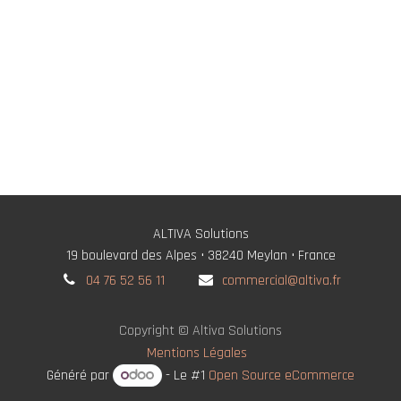
ALTIVA Solutions
19 boulevard des Alpes • 38240 Meylan • France
04 76 52 56 11
commercial@altiva.fr
Copyright © Altiva Solutions
Mentions Légales
Généré par
- Le #1
Open Source eCommerce