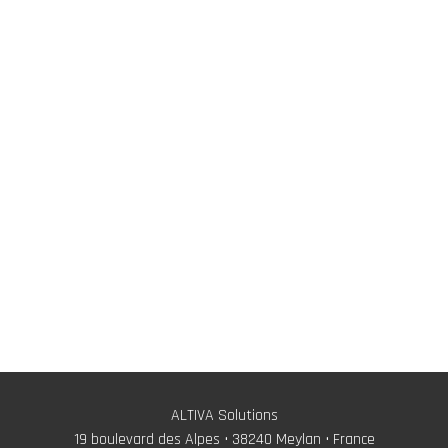
ALTIVA Solutions
19 boulevard des Alpes • 38240 Meylan • France